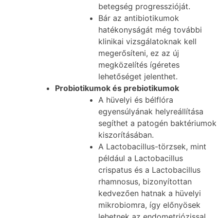
betegség progresszióját.
Bár az antibiotikumok
hatékonyságát még további
klinikai vizsgálatoknak kell
megerősíteni, ez az új
megközelítés ígéretes
lehetőséget jelenthet.
Probiotikumok és prebiotikumok
A hüvelyi és bélflóra
egyensúlyának helyreállítása
segíthet a patogén baktériumok
kiszorításában.
A Lactobacillus-törzsek, mint
például a Lactobacillus
crispatus és a Lactobacillus
rhamnosus, bizonyítottan
kedvezően hatnak a hüvelyi
mikrobiomra, így előnyösek
lehetnek az endometriózissal