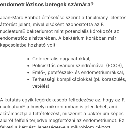
endometriózisos betegek számára?
Jean-Marc Bohbot értékelése szerint a tanulmány jelentős
áttörést jelent, mivel elsőként azonosította az F.
nucleatumE baktériumot mint potenciális kórokozót az
endometriózis hátterében. A baktérium korábban már
kapcsolatba hozható volt:
Colorectalis daganatokkal,
Policisztás ovárium szindrómával (PCOS),
Emlő-, petefészek- és endometriumrákkal,
Terhességi komplikációkkal (pl. koraszülés,
vetélés).
A kutatás egyik legérdekesebb felfedezése az, hogy az F.
nucleatumE a hüvelyi mikrobiomban is jelen lehet, ami
alátámasztja a feltételezést, miszerint a baktérium képes
alulról felfelé terjedve megfertőzni az endometriumot. Ez
felveti a kérdést: lehetséges-e a mikrobiom célzott