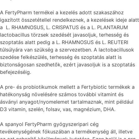
A FertyPharm termékei a kezelés adott szakaszához
igazított összetétellel rendelkeznek, a kezelések ideje alatt
a L. RHAMNOSUS, L. CRISPATUS és a L. PLANTARUM
lactobacillus törzsek szedését javasoljuk, terhesség és
szoptatás alatt pedig a L. RHAMNOSUS és L. REUTERI
túlsúlyára van szükség a szervezetben. A lactobacillusok
szedése felkészülés, terhesség és szoptatás alatt is
biztonságosan szedhetők, ezért javasoljuk is a szoptatás
befejezéséig.
A pre- és probiotikumok mellett a Fertybiotic termékek a
hatékonyság növelésére számos további vitamint és
ásványi anyagot/nyomelemet tartalmaznak, mint például
D3 vitamin, szelén, folsav, vas, magnézium, DHA.
A spanyol FertyPharm gyógyszeripari cég
tevékenységének fókuszában a termékenység áll, illetve