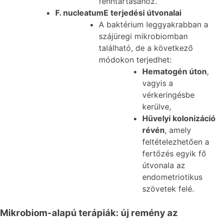
fenntartásához.
F. nucleatumE terjedési útvonalai
A baktérium leggyakrabban a
szájüregi mikrobiomban
található, de a következő
módokon terjedhet:
Hematogén úton
,
vagyis a
vérkeringésbe
kerülve,
Hüvelyi kolonizáció
révén
, amely
feltételezhetően a
fertőzés egyik fő
útvonala az
endometriotikus
szövetek felé.
Mikrobiom-alapú terápiák: új remény az