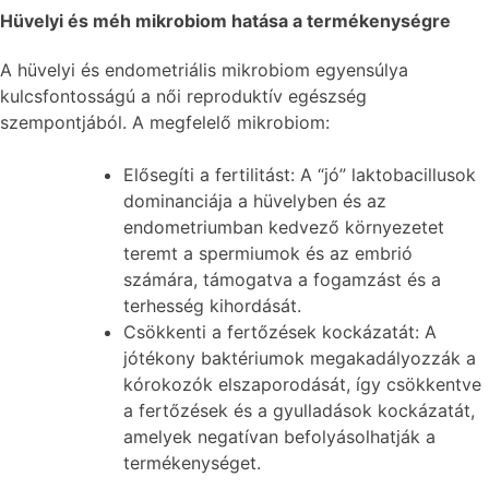
Hüvelyi és méh mikrobiom hatása a termékenységre
A hüvelyi és endometriális mikrobiom egyensúlya
kulcsfontosságú a női reproduktív egészség
szempontjából. A megfelelő mikrobiom:
Elősegíti a fertilitást: A “jó” laktobacillusok
dominanciája a hüvelyben és az
endometriumban kedvező környezetet
teremt a spermiumok és az embrió
számára, támogatva a fogamzást és a
terhesség kihordását.
Csökkenti a fertőzések kockázatát: A
jótékony baktériumok megakadályozzák a
kórokozók elszaporodását, így csökkentve
a fertőzések és a gyulladások kockázatát,
amelyek negatívan befolyásolhatják a
termékenységet.