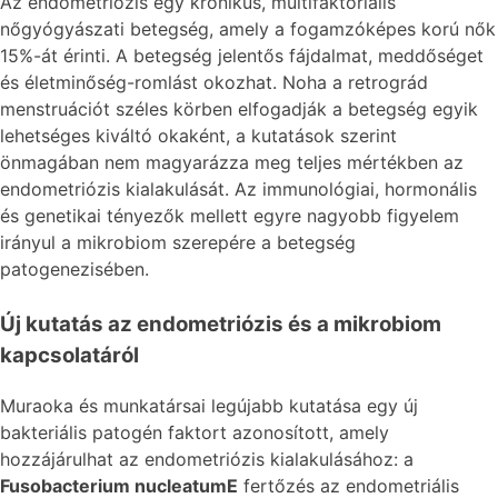
Az endometriózis egy krónikus, multifaktoriális
nőgyógyászati betegség, amely a fogamzóképes korú nők
15%-át érinti. A betegség jelentős fájdalmat, meddőséget
és életminőség-romlást okozhat. Noha a retrográd
menstruációt széles körben elfogadják a betegség egyik
lehetséges kiváltó okaként, a kutatások szerint
önmagában nem magyarázza meg teljes mértékben az
endometriózis kialakulását. Az immunológiai, hormonális
és genetikai tényezők mellett egyre nagyobb figyelem
irányul a mikrobiom szerepére a betegség
patogenezisében.
Új kutatás az endometriózis és a mikrobiom
kapcsolatáról
Muraoka és munkatársai legújabb kutatása egy új
bakteriális patogén faktort azonosított, amely
hozzájárulhat az endometriózis kialakulásához: a
Fusobacterium nucleatumE
fertőzés az endometriális