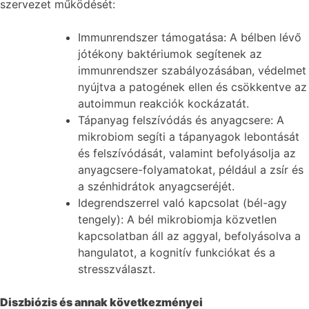
szervezet működését:
Immunrendszer támogatása: A bélben lévő
jótékony baktériumok segítenek az
immunrendszer szabályozásában, védelmet
nyújtva a patogének ellen és csökkentve az
autoimmun reakciók kockázatát.
Tápanyag felszívódás és anyagcsere: A
mikrobiom segíti a tápanyagok lebontását
és felszívódását, valamint befolyásolja az
anyagcsere-folyamatokat, például a zsír és
a szénhidrátok anyagcseréjét.
Idegrendszerrel való kapcsolat (bél-agy
tengely): A bél mikrobiomja közvetlen
kapcsolatban áll az aggyal, befolyásolva a
hangulatot, a kognitív funkciókat és a
stresszválaszt.
Diszbiózis és annak következményei