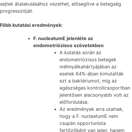
sejtek átalakulásához vezethet, elősegítve a betegség
progresszióját.
Főbb kutatási eredmények:
F. nucleatumE jelenléte az
endometriózisos szövetekben
A kutatás során az
endometriózisos betegek
méhnyálkahártyájában az
esetek 64%-ában kimutatták
ezt a baktériumot, míg az
egészséges kontrollcsoportban
jelentősen alacsonyabb volt az
előfordulása.
Az eredmények arra utalnak,
hogy a F. nucleatumE nem
csupán opportunista
fertőzőként van jelen, hanem