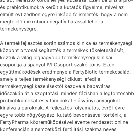
az azt nehezítő körülmények kutatása. Ezen belül is a pro-
és prebiotikumokra került a kutatók figyelme, mivel az
elmúlt évtizedben egyre inkább felismerték, hogy a nem
megfelelő mikrobiom negatív hatással lehet a
termékenységre.
A termékfejlesztés során számos klinika és termékenységi
központ orvosai segítették a termékek tökéletesítését,
köztük a világ legnagyobb termékenységi klinikai
csoportja a spanyol IVI Csoport szakértői is. Ezen
együttműködések eredménye a FertyBiotic termékcsalád,
amely a teljes termékenységi ciklust lefedi a
termékenységi kezelésektől kezdve a babavárás
időszakán át a szoptatási, minden fázisban a legfontosabb
probiotikumokat és vitaminokat – ásványi anyagokat
kínálva a pároknak. A fejlesztés folyamatos, évről-évre
egyre több nőgyógyász, kutató bevonásával történik, a
FertyPharma közreműködésével évente rendezett online
konferencián a nemzetközi fertilitási szakma neves