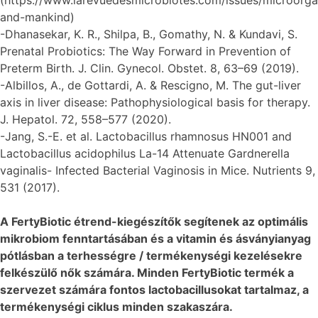
(https://www.larevuedesmicrobiotes.com/issues/microorg
and-mankind)
-Dhanasekar, K. R., Shilpa, B., Gomathy, N. & Kundavi, S.
Prenatal Probiotics: The Way Forward in Prevention of
Preterm Birth. J. Clin. Gynecol. Obstet. 8, 63–69 (2019).
-Albillos, A., de Gottardi, A. & Rescigno, M. The gut-liver
axis in liver disease: Pathophysiological basis for therapy.
J. Hepatol. 72, 558–577 (2020).
-Jang, S.-E. et al. Lactobacillus rhamnosus HN001 and
Lactobacillus acidophilus La-14 Attenuate Gardnerella
vaginalis- Infected Bacterial Vaginosis in Mice. Nutrients 9,
531 (2017).
A FertyBiotic étrend-kiegészítők segítenek az optimális
mikrobiom fenntartásában és a vitamin és ásványianyag
pótlásban a terhességre / termékenységi kezelésekre
felkészülő nők számára. Minden FertyBiotic termék a
szervezet számára fontos lactobacillusokat tartalmaz, a
termékenységi ciklus minden szakaszára.