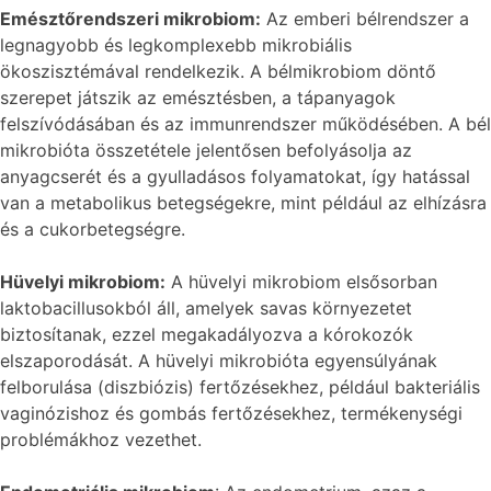
Emésztőrendszeri mikrobiom:
Az emberi bélrendszer a
legnagyobb és legkomplexebb mikrobiális
ökoszisztémával rendelkezik. A bélmikrobiom döntő
szerepet játszik az emésztésben, a tápanyagok
felszívódásában és az immunrendszer működésében. A bél
mikrobióta összetétele jelentősen befolyásolja az
anyagcserét és a gyulladásos folyamatokat, így hatással
van a metabolikus betegségekre, mint például az elhízásra
és a cukorbetegségre.
Hüvelyi mikrobiom:
A hüvelyi mikrobiom elsősorban
laktobacillusokból áll, amelyek savas környezetet
biztosítanak, ezzel megakadályozva a kórokozók
elszaporodását. A hüvelyi mikrobióta egyensúlyának
felborulása (diszbiózis) fertőzésekhez, például bakteriális
vaginózishoz és gombás fertőzésekhez, termékenységi
problémákhoz vezethet.