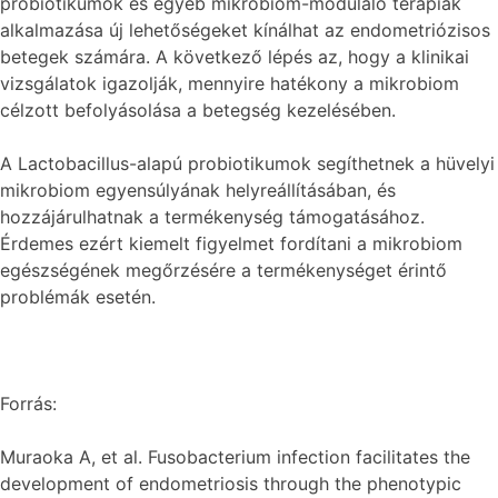
probiotikumok és egyéb mikrobiom-moduláló terápiák
alkalmazása új lehetőségeket kínálhat az endometriózisos
betegek számára. A következő lépés az, hogy a klinikai
vizsgálatok igazolják, mennyire hatékony a mikrobiom
célzott befolyásolása a betegség kezelésében.
A Lactobacillus-alapú probiotikumok segíthetnek a hüvelyi
mikrobiom egyensúlyának helyreállításában, és
hozzájárulhatnak a termékenység támogatásához.
Érdemes ezért kiemelt figyelmet fordítani a mikrobiom
egészségének megőrzésére a termékenységet érintő
problémák esetén.
Forrás:
Muraoka A, et al. Fusobacterium infection facilitates the
development of endometriosis through the phenotypic