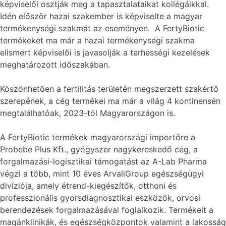
képviselői osztják meg a tapasztalataikat kollégáikkal.
Idén először hazai szakember is képviselte a magyar
termékenységi szakmát az eseményen. A FertyBiotic
termékeket ma már a hazai termékenységi szakma
elismert képviselői is javasolják a terhességi kezelések
meghatározott időszakában.
Köszönhetően a fertilitás területén megszerzett szakértő
szerepének, a cég termékei ma már a világ 4 kontinensén
megtalálhatóak, 2023-tól Magyarországon is.
A FertyBiotic termékek magyarországi importőre a
Probebe Plus Kft., gyógyszer nagykereskedő cég, a
forgalmazási-logisztikai támogatást az A-Lab Pharma
végzi a több, mint 10 éves ArvaliGroup egészségügyi
divíziója, amely étrend-kiegészítők, otthoni és
professzionális gyorsdiagnosztikai eszközök, orvosi
berendezések forgalmazásával foglalkozik. Termékeit a
magánklinikák, és egészségközpontok valamint a lakosság