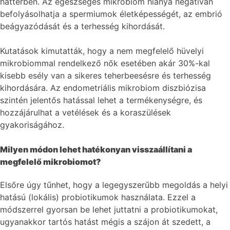
háttérben. Az egészséges mikrobiom hiánya negatívan
befolyásolhatja a spermiumok életképességét, az embrió
beágyazódását és a terhesség kihordását.
Kutatások kimutatták, hogy a nem megfelelő hüvelyi
mikrobiommal rendelkező nők esetében akár 30%-kal
kisebb esély van a sikeres teherbeesésre és terhesség
kihordására. Az endometriális mikrobiom diszbiózisa
szintén jelentős hatással lehet a termékenységre, és
hozzájárulhat a vetélések és a koraszülések
gyakoriságához.
Milyen módon lehet hatékonyan visszaállítani a
megfelelő mikrobiomot?
Elsőre úgy tűnhet, hogy a legegyszerűbb megoldás a helyi
hatású (lokális) probiotikumok használata. Ezzel a
módszerrel gyorsan be lehet juttatni a probiotikumokat,
ugyanakkor tartós hatást mégis a szájon át szedett, a