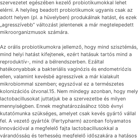
szervezetet egészében kezelő probiotikumokkal lehet
elérni. A helyileg beadott probiotikumok ugyanis csak az
adott helyen (pl. a hüvelyben) produkálnak hatást, és ezek
„agresszívebb” változást jelentenek a már megtelepedett
mikroorganizmusok számára.
Az orális probiotikumokra jellemző, hogy mind szisztémás,
mind helyi hatást kifejtenek, ezért hatásuk tartós mind a
reproduktív-, mind a bélrendszerben. Ezáltal
hatékonyabbak a bakteriális vaginózis és endometriózis
ellen, valamint kevésbé agresszívek a már kialakult
mikrobiommal szemben; egyszóval ez a természetes
kolonizációs útvonal.15. Nem mindegy azonban, hogy mely
lactobacillusokat juttatjuk be a szervezetbe és milyen
mennyiségben. Ennek meghatározásához több évnyi
kutatómunka szükséges, amelyet csak kevés gyártó vállal
fel. A vezető gyártók (Fertypharm) azonban folyamatos
innovációval a megfelelő fajta lactobacillusokkal a
várandósság és terhesség megfelelő időszakára a hatásos