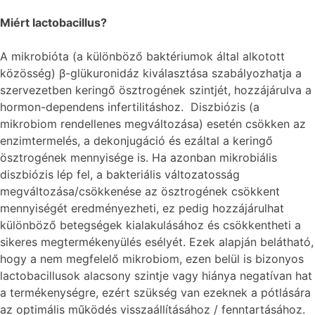
Miért lactobacillus?
A mikrobióta (a különböző baktériumok által alkotott
közösség) β-glükuronidáz kiválasztása szabályozhatja a
szervezetben keringő ösztrogének szintjét, hozzájárulva a
hormon-dependens infertilitáshoz. Diszbiózis (a
mikrobiom rendellenes megváltozása) esetén csökken az
enzimtermelés, a dekonjugáció és ezáltal a keringő
ösztrogének mennyisége is. Ha azonban mikrobiális
diszbiózis lép fel, a bakteriális változatosság
megváltozása/csökkenése az ösztrogének csökkent
mennyiségét eredményezheti, ez pedig hozzájárulhat
különböző betegségek kialakulásához és csökkentheti a
sikeres megtermékenyülés esélyét. Ezek alapján belátható,
hogy a nem megfelelő mikrobiom, ezen belül is bizonyos
lactobacillusok alacsony szintje vagy hiánya negatívan hat
a termékenységre, ezért szükség van ezeknek a pótlására
az optimális működés visszaállításához / fenntartásához.