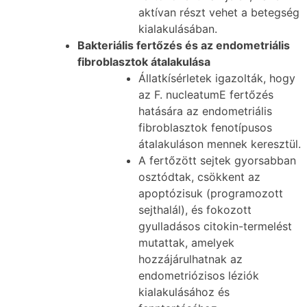
aktívan részt vehet a betegség
kialakulásában.
Bakteriális fertőzés és az endometriális
fibroblasztok átalakulása
Állatkísérletek igazolták, hogy
az F. nucleatumE fertőzés
hatására az endometriális
fibroblasztok fenotípusos
átalakuláson mennek keresztül.
A fertőzött sejtek gyorsabban
osztódtak, csökkent az
apoptózisuk (programozott
sejthalál), és fokozott
gyulladásos citokin-termelést
mutattak, amelyek
hozzájárulhatnak az
endometriózisos léziók
kialakulásához és