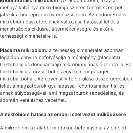
Endometriális mikrobiom
: Az endometrium, azaz a
méhnyálkahártya mikrobiomja szintén fontos szerepet
játszik a női reproduktív egészségben. Az endometriális
mikrobiom összetételének változása hatással lehet a
menstruációs ciklusra, a termékenységre és akár a
terhességi kimenetelre is.
Placenta mikrobiom:
a terhesség kimenetelét azonban
legalább ennyire befolyásolja a méhlepény (placenta)
Laktobacillus dominanciájú mikrobiomjának állapota is. Ez
Laktobacillus törzsekből és egyéb, nem patogén
mikrobákból áll. Az egyensúly felborulása összefüggésben
lehet a magzatburok gyulladással (chorioamnionitis) és
annak súlyosságával, ami magzatburok repedéshez, és
spontán vetéléshez vezethet.
A mikrobiom hatása az emberi szervezet működésére
A mikrobiom az alábbi módokon befolyásolja az emberi