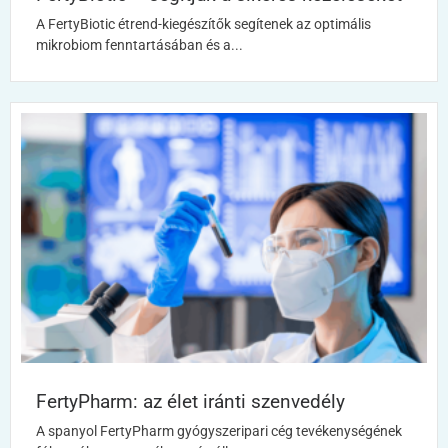
A FertyBiotic étrend-kiegészítők segítenek az optimális
mikrobiom fenntartásában és a...
FertyPharm: az élet iránti szenvedély
A spanyol FertyPharm gyógyszeripari cég tevékenységének