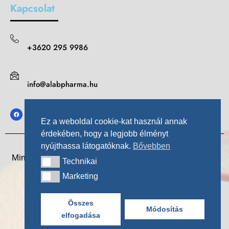
Kapcsolat
+3620 295 9986
info@alabpharma.hu
Ez a weboldal cookie-kat használ annak
érdekében, hogy a legjobb élményt
nyújthassa látogatóknak.
Bővebben
Minden jog fenntartva © 2026 A-Lab Pharma (Arvali Kft.)
Technikai
Technikai
Marketing
Marketing
Összes
Módosítás
elfogadása